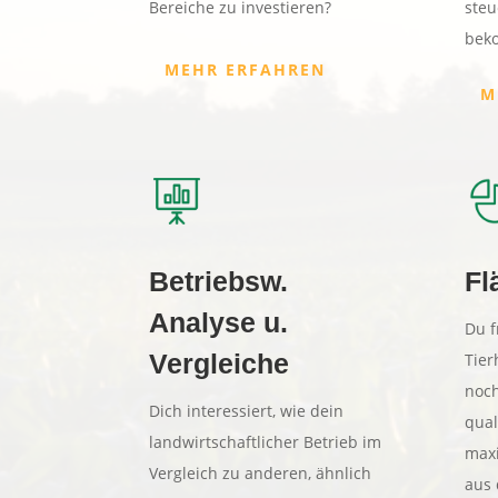
Bereiche zu investieren?
steu
bek
MEHR ERFAHREN
M
Betriebsw.
Fl
Analyse u.
Du f
Vergleiche
Tier
noch
Dich interessiert, wie dein
qual
landwirtschaftlicher Betrieb im
maxi
Vergleich zu anderen, ähnlich
aus 