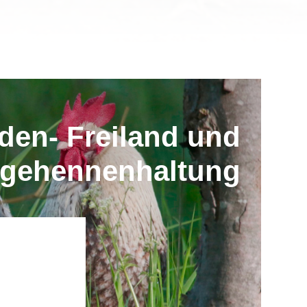
den- Freiland und
egehennenhaltung